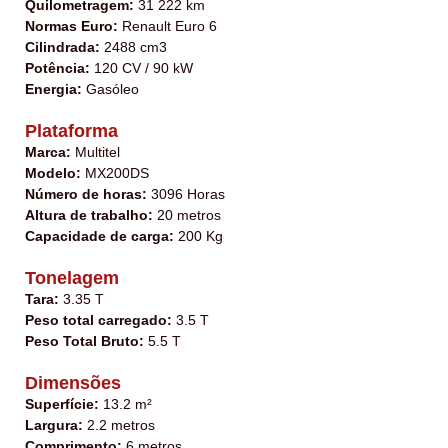
Quilometragem:
31 222 km
Normas Euro:
Renault Euro 6
Cilindrada:
2488 cm3
Potência:
120 CV / 90 kW
Energia:
Gasóleo
Plataforma
Marca:
Multitel
Modelo:
MX200DS
Número de horas:
3096 Horas
Altura de trabalho:
20 metros
Capacidade de carga:
200 Kg
Tonelagem
Tara:
3.35 T
Peso total carregado:
3.5 T
Peso Total Bruto:
5.5 T
Dimensões
Superfície:
13.2 m²
Largura:
2.2 metros
Comprimento:
6 metros