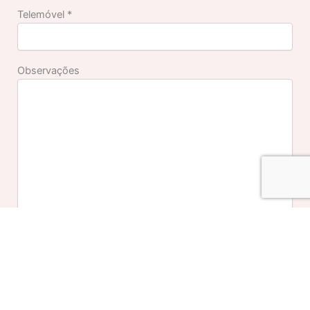
Telemóvel *
Observações
Confirmo que toda a informação foi inserida
corretamente e é de caráter pessoal verídico.