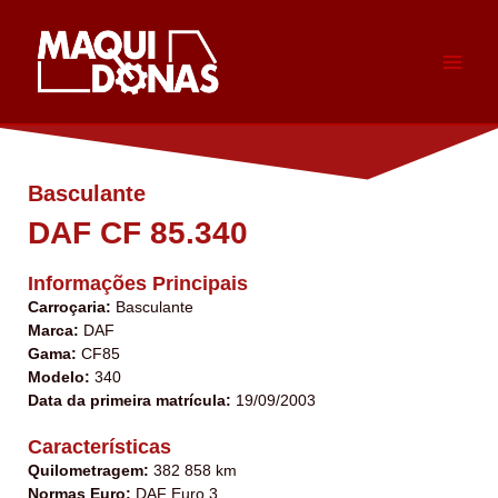
Skip
to
content
Basculante
DAF CF 85.340
Informações Principais
Carroçaria:
Basculante
Marca:
DAF
Gama:
CF85
Modelo:
340
Data da primeira matrícula:
19/09/2003
Características
Quilometragem:
382 858 km
Normas Euro:
DAF Euro 3